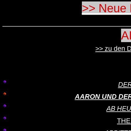
>> Neue F
A
>> zu den 
DER
AARON UND DER W
AB HE
THE