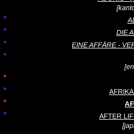
[kant
A
DIE A
EINE AFFÄRE - VER
[en
AFRIKA
AF
AFTER LIFE
[ja